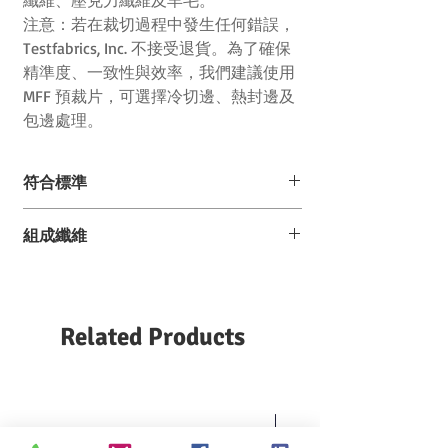
纖維、壓克力纖維及羊毛。
注意：若在裁切過程中發生任何錯誤，
Testfabrics, Inc. 不接受退貨。為了確保
精準度、一致性與效率，我們建議使用
MFF 預裁片，可選擇冷切邊、熱封邊及
包邊處理。
符合標準
AATCC EP 11,
組成纖維
AATCC EP 10,
AATCC TM 101,
AATCC TM 117,
產
組成
AATCC TM 132
品
纖維
Related Products
MFF
醋酸
棉
尼
聚
壓
羊
10
纖維
龍
酯
克
毛
纖
力
維
纖
維