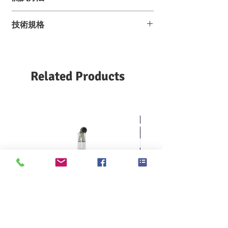
根據標準的要求將一定量的溶液和樣品放入
技術規格
樣品容器內，並設置好測試時間，待測試完
成後，分析經過沖散分解後的樣品。每次可
以同時測試三個樣品。
樣品容器數
3
個
目
Related Products
驅動轉速
5 - 50 rpm
（標準是
26
rpm
）
儀器尺寸
1040×565×545 mm (
長
×
寬
×
高
)
篩子
直徑
12.5 mm
的多孔篩
網
每個容器最
每個容器最大測試容量
3
大測試容量
L
（標準是
2 L
）
測試時間
1 - 720 min
（可調）