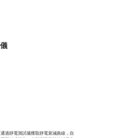
試儀
，通過靜電測試儀獲取靜電衰減曲線，自