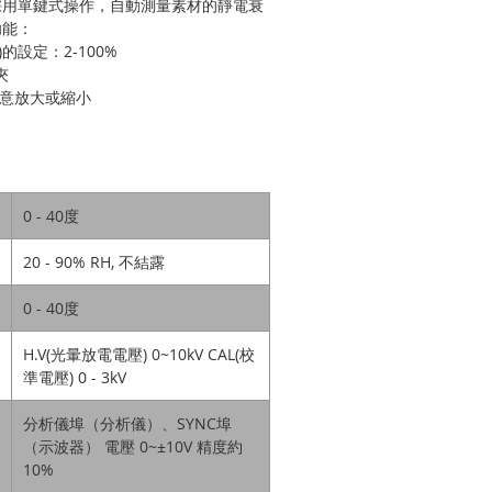
採用單鍵式操作，自動測量素材的靜電衰
功能：
的設定：2-100%
夾
隨意放大或縮小
0 - 40
度
20 - 90% RH,
不結露
0 - 40
度
H.V(
光暈放電電壓
) 0~10kV CAL(
校
準電壓
) 0 - 3kV
分析儀埠（分析儀）、
SYNC
埠
（示波器）
電壓
0~
±
10V
精度約
10%