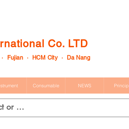
rnational Co. LTD
 · Fujian · HCM City · Da Nang
nstrument
Consumable
NEWS
Princip