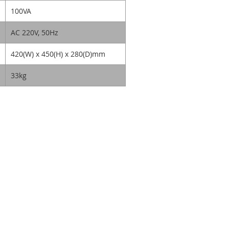
100VA
AC 220V, 50Hz
420(W)
x
450(H)
x
280(D)mm
33kg