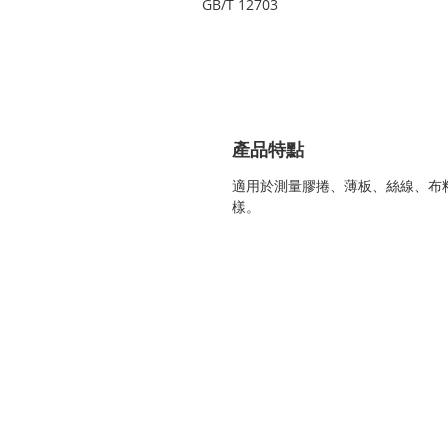
GB/T 12703
產品特點
適用於測量膠捲、薄板、絲線、布
樣。